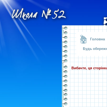
.
Головна
Будь обереж
Вибачте, ця сторінка