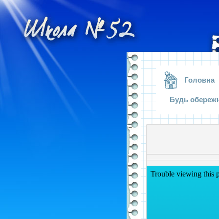
.
Головна
Будь обереж